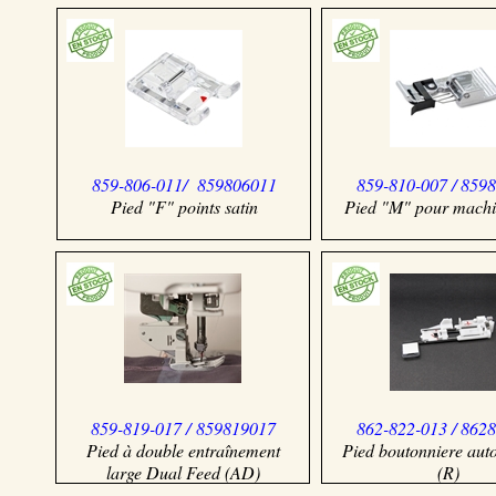
859-806-011/ 859806011
859-810-007 / 859
Pied "F" points satin
Pied "M" pour mach
859-819-017 / 859819017
862-822-013 / 862
Pied à double entraînement
Pied boutonniere aut
large Dual Feed (AD)
(R)