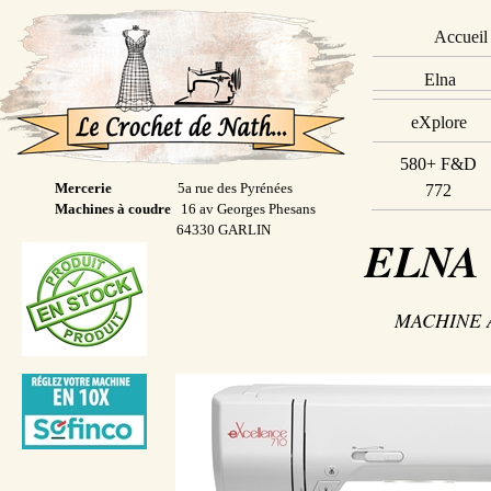
Accueil
Elna
eXplore
580+ F&D
Mercerie
5a rue des Pyrénées
772
Machines à coudre
16 av Georges Phesans
64330 GARLIN
ELNA e
MACHINE 